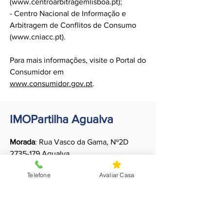
(
www.centroarbitragemlisboa.pt
);
- Centro Nacional de Informação e
Arbitragem de Conflitos de Consumo
(
www.cniacc.pt
).
Para mais informações, visite o Portal do
Consumidor em
www.consumidor.gov.pt
.
IMOPartilha Agualva
Morada
: Rua Vasco da Gama, Nº2D
2735-179
Agualva
E-mail
:
geral.agualva@imopartilha.com
Telefone
Avaliar Casa
Número de telefone
:
+351
219 136 120
IMOPartilha Sintra