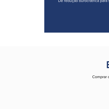
De redução burocrátrica para s
Comprar c