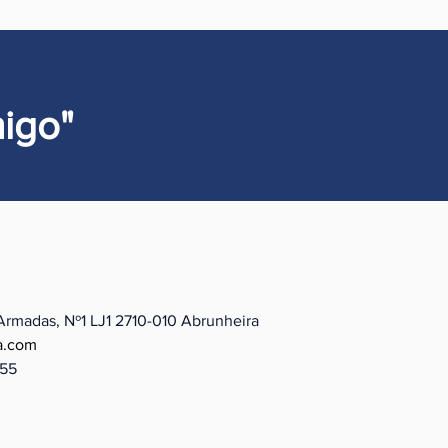
igo"
Armadas, Nº1 LJ1 2710-010
Abrunheira
a.com
655