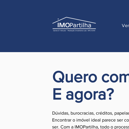
Ve
Quero comp
E agora?
Dúvidas, burocracias, créditos, papela
E
ncontrar o imóvel ideal parece ser c
ser. Com a IMOPartilha, todo o proces