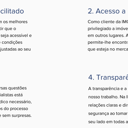
cilitado
2. Acesso a
m os melhores
Como cliente da IMO
tir que o
privilegiado a imóve
seja acessível e
em outros lugares. 
e condições
permite-lhe encontr
ajustadas ao seu
que esteja no merc
4. Transpar
rsas questões
A transparência e a 
alistas está
nosso trabalho. Na 
ídico necessário,
relações claras e dir
os do processo
segurança ao tomar 
e sem surpresas.
seu lado em todas 