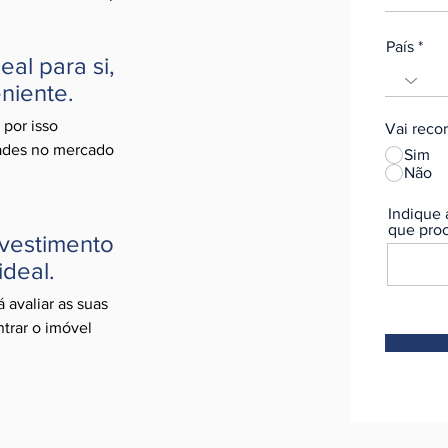
País
al para si,
niente.
 por isso
Vai recor
ades no mercado
Sim
Não
Indique 
que proc
nvestimento
ideal.
 avaliar as suas
trar o imóvel