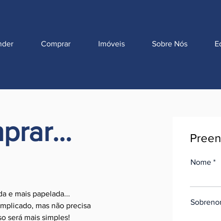
nder
Comprar
Imóveis
Sobre Nós
E
rar...
Preen
Nome
da e mais papelada...
Sobren
omplicado, mas não precisa
so será mais simples!