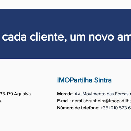
 cada cliente, um novo am
IMOPartilha Sintra
35-179 Agualva
Morada
:
Av. Movimento das Forças 
m
E-mail
:
geral.abrunheira@imopartilh
Número de telefone
:
+351
210 523 