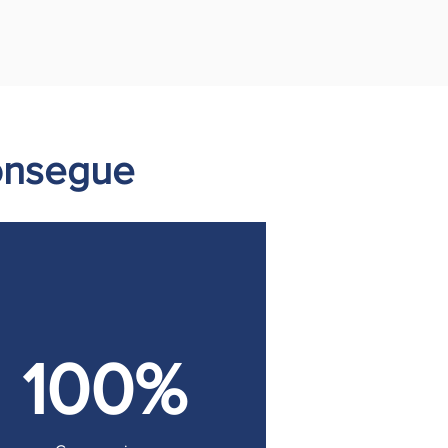
onsegue
100%