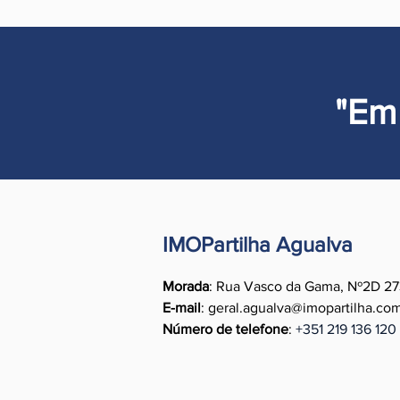
"Em
IMOPartilha Agualva
Morada
: Rua Vasco da Gama, Nº2D 27
E-mail
:
geral.agualva@imopartilha.co
Número de telefone
:
+351
219 136 120