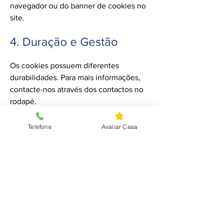
navegador ou do banner de cookies no
site.
4. Duração e Gestão
Os cookies possuem diferentes
durabilidades. Para mais informações,
contacte-nos através dos contactos no
rodapé.
Telefone
Avaliar Casa
IMOPartilha Agualva
Morada
: Rua Vasco da Gama, Nº2D
2735-179
Agualva
E-mail
:
geral.agualva@imopartilha.com
Número de telefone
:
+351
219 136 120
IMOPartilha Sintra