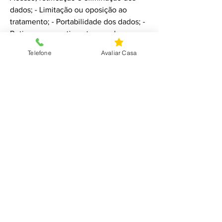
dados; - Limitação ou oposição ao
tratamento; - Portabilidade dos dados; -
Retirar o consentimento a qualquer
momento, sem comprometer a
Telefone
Avaliar Casa
legalidade do tratamento anterior. Para
exercer estes direitos, contacte-nos em
[email/contacto].
6. Segurança dos Dados
Adotamos medidas técnicas e
organizacionais adequadas para
proteger os dados pessoais contra
acessos não autorizados, alterações,
divulgações ou destruições acidentais.
IMOPartilha Agualva