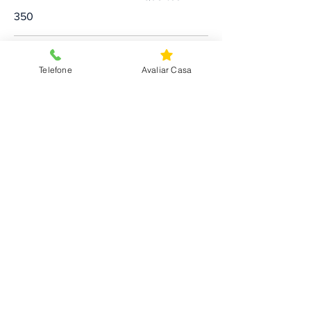
350
Preço
Telefone
Avaliar Casa
90 000€
Ver mais
IMOPartilha Agualva
Morada
: Rua Vasco da Gama, Nº2D
2735-179
Agualva
E-mail
:
geral.agualva@imopartilha.com
Número de telefone
:
+351
219 136 120
IMOPartilha Sintra
Morada
:
Av. Movimento das Forças