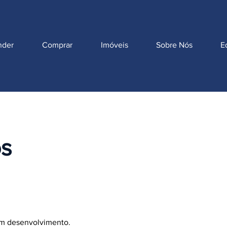
nder
Comprar
Imóveis
Sobre Nós
E
os
 em desenvolvimento.