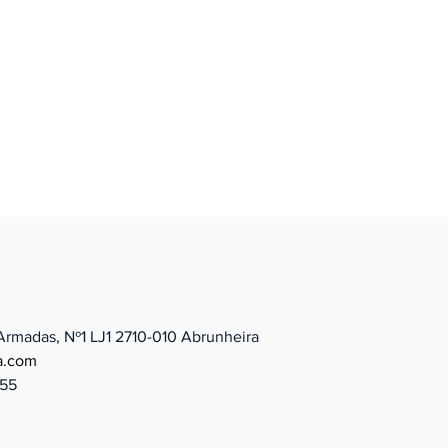
Armadas, Nº1 LJ1 2710-010
Abrunheira
a.com
655