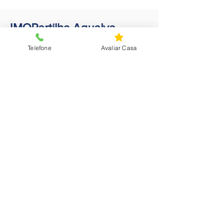
IMOPartilha Agualva
Telefone
Avaliar Casa
Morada
: Rua Vasco da Gama, Nº2D
2735-179
Agualva
E-mail
:
geral.agualva@imopartilha.com
Número de telefone
:
+351
219 136 120
IMOPartilha Sintra
Morada
:
Av. Movimento das Forças
Armadas, Nº1 LJ1
2710-010
Abrunheira
E-mail
:
geral.abrunheira@imopartilha.com
Número de telefone
:
+351
210 523 655
Política de Privacidade
|
Política de Cookies
|
RAL
|
Termos e Condições
|
Livro de Reclamação Digital |